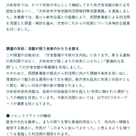
大牟田市では、かつて市政の中心として機能してきた市庁舎本館の新たな可
能性を探るべく、「大牟田市庁舎本館利活用検討等支援業務」を実施しまし
た。本業務では、森ビル都市企画との協働により、民間事業者による利活用
を見据えた調査・検討を進め、庁舎のこれからの役割について多角的な提案
を行いました。
調査の目的：本館が担う未来のかたちを探る
この調査の出発点は、「庁舎整備の今後の方向性」にあります。単なる建物
の再利用ではなく、大牟田市が描くまちの未来にふさわしい“象徴的な空
間”としての庁舎本館の再構築を目指しました。
そのために、民間事業者の視点から利活用に向けた課題や条件を洗い出し、
現実的かつ魅力的な運用のあり方を検討。新庁舎を起点に市民と行政がとも
に育む、新しい公共の場の姿が模索されました。
大牟田市役所本館は、従来の行政施設の枠を超えた“市民に開かれた場所”と
しての機能を目指しています。今後の活用においては、以下の2つのキーワ
ードが重要な柱となります。
● シビックプライドの醸成
歴史や文化を継承し、まちの誇りを育む象徴的存在として、市内外へ情報を
発信する拠点に。市民が「このまちに住んでよかった」と思えるような場づ
くりを意識した利活用が期待されます。