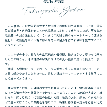
横尾 隆義
この度は、この数年間の大手人材会社での地域創生事業の立ち上げ・運営
及び経済界・自治体を通じての地域課題に対処して参りましたが、更なる地
域課題への対応強化として、これまでの経験と様々なパートナーとの連携を
強化し、機動性を高める為に様々な方々の協力を得て新会社を設立すること
となりました。
コロナ禍の中で、私たちの生活様式や価値観、働き方が少し変わって来ま
したこの時こそ、地域課題の解決に向けての良い機会の流れと捉えていま
す。
「地域」も個性の一つ、その一つ一つの個性を多くの実績を持つパートナー
と共に輝かやかすことを第一に、難しい課題を一つ一つクリアする集団にし
たく思っております。
地方創生との多くの経験の中で感じ実現したいことは、地域が本当に輝く
には自分達の会社や社員だけで行うものではなく、まさに地域の人達と一緒
になり、同じ目線の中で私達の知見や知識、地元の文化、歴史、心を織り交
ぜて進めて行くことの重要性を感じつつ、将来は移住者や定住者自身が地元
の発展に邁進する仕組み作りを目指したいと考えています。