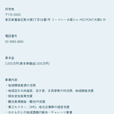
所在地
〒170-0005
東京都豊島区南大塚2丁目38番1号 リードシー大塚ビル MID POINT大塚6-19
電話番号
03-5985-6655
資本金
3,000万円(資本準備金2,000万円)
事業内容
・地域環境資源の活用
・地域空き公共施設、空き家、古民家等の利活用、地域開発支援
・移住定住施策支援
・観光資源開発・観光PR支援
・第三セクター、DMO、地元企業等の経営支援
・わかものとの地域課題の解決・チャレンジ事業