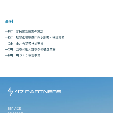
事例
―
F市 古民家活用案の策定
―
K市 展望広場整備に係る調査・検討業務
―
O市 市庁舎建替検討事業
―
O町 芝桜公園大規模改修構想業務
―
H町 町づくり検討事業
SERVICE