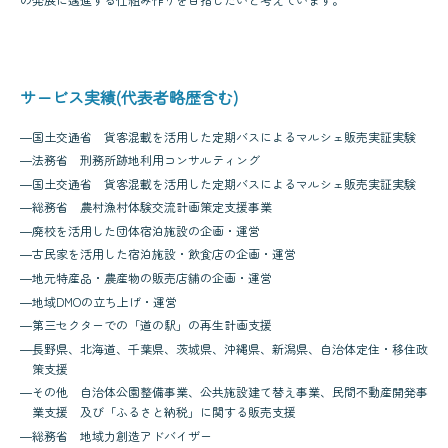
サービス実績(代表者略歴含む)
―
国土交通省 貨客混載を活用した定期バスによるマルシェ販売実証実験
―
法務省 刑務所跡地利用コンサルティング
―
国土交通省 貨客混載を活用した定期バスによるマルシェ販売実証実験
―
総務省 農村漁村体験交流計画策定支援事業
―
廃校を活用した団体宿泊施設の企画・運営
―
古民家を活用した宿泊施設・飲食店の企画・運営
―
地元特産品・農産物の販売店舗の企画・運営
―
地域DMOの立ち上げ・運営
―
第三セクターでの「道の駅」の再生計画支援
―
長野県、北海道、千葉県、茨城県、沖縄県、新潟県、自治体定住・移住政
策支援
―
その他 自治体公園整備事業、公共施設建て替え事業、民間不動産開発事
業支援 及び「ふるさと納税」に関する販売支援
―
総務省 地域力創造アドバイザー